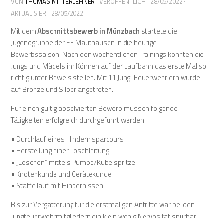
VON
THOMAS MITTERLEHNER
· VERÖFFENTLICHT
28/05/2022
·
AKTUALISIERT
28/05/2022
Mit dem
Abschnittsbewerb in Münzbach
startete die
Jugendgruppe der FF Mauthausen in die heurige
Bewerbssaison. Nach den wöchentlichen Trainings konnten die
Jungs und Mädels ihr Können auf der Laufbahn das erste Mal so
richtig unter Beweis stellen. Mit 11 Jung-Feuerwehrlern wurde
auf Bronze und Silber angetreten.
Für einen gültig absolvierten Bewerb müssen folgende
Tätigkeiten erfolgreich durchgeführt werden:
• Durchlauf eines Hindernisparcours
• Herstellung einer Löschleitung
• „Löschen“ mittels Pumpe/Kübelspritze
• Knotenkunde und Gerätekunde
• Staffellauf mit Hindernissen
Bis zur Vergatterung für die erstmaligen Antritte war bei den
Jungfeuerwehrmitgliedern ein klein wenig Nervosität spürbar.