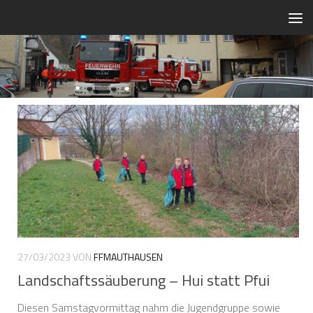
Zum Inhalt springen
27/03/2023
VON
FFMAUTHAUSEN
Landschaftssäuberung – Hui statt Pfui
Diesen Samstagvormittag nahm die Jugendgruppe sowie