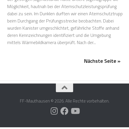
Möglichkeit, hautnah bei der Atemschutzleistungsprüfung
dabei zu sein. Im Dunklen durften wir einen Atemschutztrupp
beim Durchgang der Prüfungsstrecke beobachten. Dabei
wurden Kanister umgeschlichtet, gefährliche Stoffe anhand
deren Kennzeichnungen identifiziert und die Umgebung
mittels Wärmebildkamera überprüft. Nach der...
Nächste Seite »
FF-Mauthausen © 2026. Alle Rechte vorbehalten.