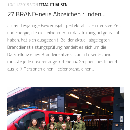
10/11/2019
VON
FFMAUTHAUSEN
27 BRAND-neue Abzeichen runden…
….das diesjährige Bewerbsjahr perfekt ab. Die intensive Zeit
und Energie, die die Teilnehmer für das Training aufgebracht
haben, hat sich ausgezahlt. Bei der aktuell abgelegten
Branddienstleistungsprüfung handelt es sich um die
Darstellung eines Brandeinsatzes. Durch Losentscheid
musste jede unserer angetretenen 4 Gruppen, bestehend
aus je 7 Personen einen Heckenbrand, einen...