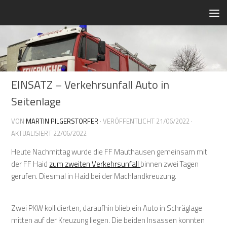
Zum Inhalt springen
EINSATZ – Verkehrsunfall Auto in
Seitenlage
VON
MARTIN PILGERSTORFER
· VERÖFFENTLICHT
21/06/2022
·
AKTUALISIERT
22/06/2022
Heute Nachmittag wurde die FF Mauthausen gemeinsam mit
der FF Haid
zum zweiten Verkehrsunfall
binnen zwei Tagen
gerufen. Diesmal in Haid bei der Machlandkreuzung.
Zwei PKW kollidierten, daraufhin blieb ein Auto in Schräglage
mitten auf der Kreuzung liegen. Die beiden Insassen konnten