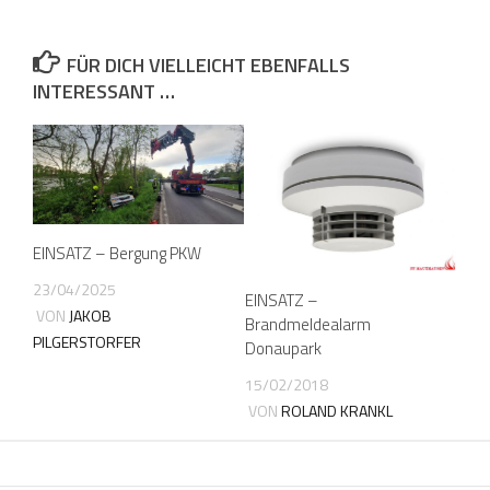
FÜR DICH VIELLEICHT EBENFALLS
INTERESSANT …
EINSATZ – Bergung PKW
23/04/2025
EINSATZ –
VON
JAKOB
Brandmeldealarm
PILGERSTORFER
Donaupark
15/02/2018
VON
ROLAND KRANKL