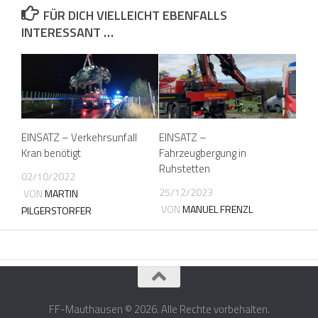
FÜR DICH VIELLEICHT EBENFALLS
INTERESSANT …
EINSATZ – Verkehrsunfall
EINSATZ –
Kran benötigt
Fahrzeugbergung in
Ruhstetten
02/10/2022
25/12/2023
VON
MARTIN
VON
MANUEL FRENZL
PILGERSTORFER
FF-Mauthausen © 2026. Alle Rechte vorbehalten.