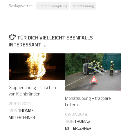
Schlagwörter:
Brandbekämpfung
Monatsübung
FÜR DICH VIELLEICHT EBENFALLS
INTERESSANT …
Gruppenübung – Löschen
von Kleinbränden
Monatsübung – tragbare
20/01/2023
Leitern
VON
THOMAS
08/07/2018
MITTERLEHNER
VON
THOMAS
MITTERLEHNER