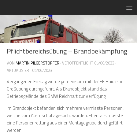
Zum Inhalt springen
Pflichtbereichsübung – Brandbekämpfung
VON
MARTIN PILGERSTORFER
· VERÖFFENTLICHT
05/06/2023
·
AKTUALISIERT
05/06/2023
Vergangenen Freitag wurde gemeinsam mit der FF Haid eine
Großübung durchgeführt. Als Brandobjekt stand das
Betriebsgelände des BMW Reichhart zur Verfügung.
Im Brandobjekt befanden sich mehrere vermisste Personen,
welche vom Atemschutz gesucht wurden. Ebenfalls musste
eine Personenrettung aus einer Montagegrube durchgeführt
werden.