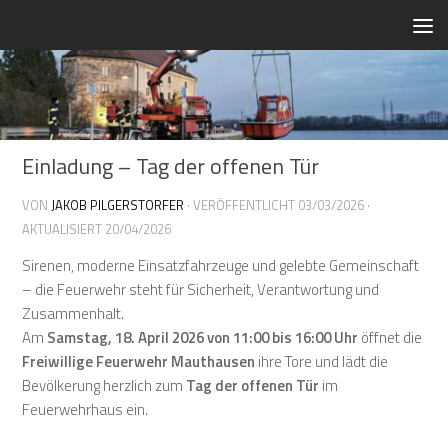
Zum Inhalt springen
Einladung – Tag der offenen Tür
VON
JAKOB PILGERSTORFER
· VERÖFFENTLICHT
03/03/2026
·
AKTUALISIERT
20/04/2026
Sirenen, moderne Einsatzfahrzeuge und gelebte Gemeinschaft
– die Feuerwehr steht für Sicherheit, Verantwortung und
Zusammenhalt.
Am
Samstag, 18. April 2026 von 11:00 bis 16:00 Uhr
öffnet die
Freiwillige Feuerwehr Mauthausen
ihre Tore und lädt die
Bevölkerung herzlich zum
Tag der offenen Tür
im
Feuerwehrhaus ein.