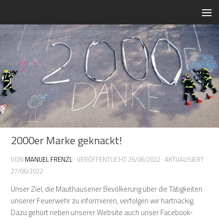
Zum Inhalt springen
2000er Marke geknackt!
VON
MANUEL FRENZL
· VERÖFFENTLICHT
26/06/2022
· AKTUALISIERT
27/06/2022
Unser Ziel, die Mauthausener Bevölkerung über die Tätigkeiten
unserer Feuerwehr zu informieren, verfolgen wir hartnäckig.
Dazu gehört neben unserer Website auch unser Facebook-