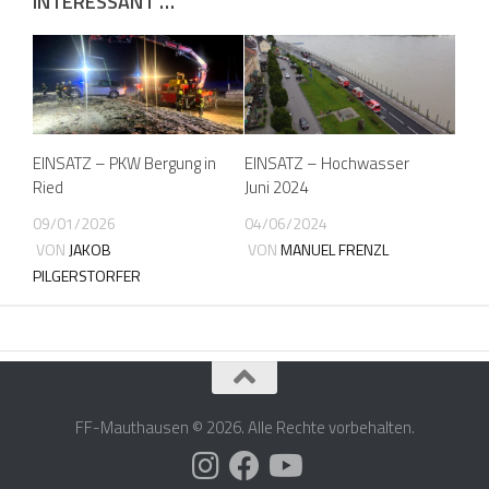
INTERESSANT …
EINSATZ – PKW Bergung in
EINSATZ – Hochwasser
Ried
Juni 2024
09/01/2026
04/06/2024
VON
JAKOB
VON
MANUEL FRENZL
PILGERSTORFER
FF-Mauthausen © 2026. Alle Rechte vorbehalten.