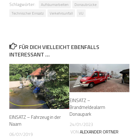
Schlagwörter:
Aufräumarbeiten
Donaubrücke
Technischer Einsatz
Verkehrsunfall
VU
FÜR DICH VIELLEICHT EBENFALLS
INTERESSANT …
EINSATZ –
Brandmeldealarm
Donaupark
EINSATZ – Fahrzeug in der
Naarn
24/01/2023
VON
ALEXANDER ORTNER
06/07/2019