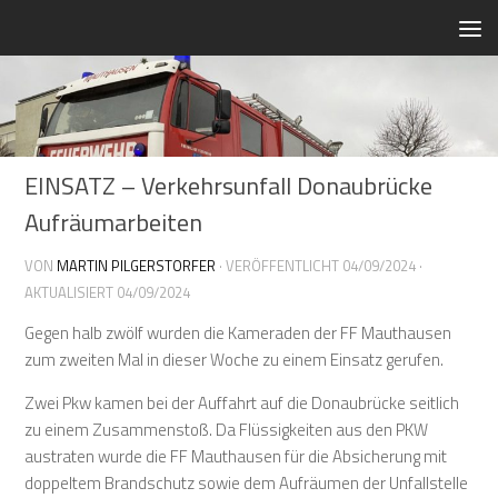
Zum Inhalt springen
EINSATZ – Verkehrsunfall Donaubrücke
Aufräumarbeiten
VON
MARTIN PILGERSTORFER
· VERÖFFENTLICHT
04/09/2024
·
AKTUALISIERT
04/09/2024
Gegen halb zwölf wurden die Kameraden der FF Mauthausen
zum zweiten Mal in dieser Woche zu einem Einsatz gerufen.
Zwei Pkw kamen bei der Auffahrt auf die Donaubrücke seitlich
zu einem Zusammenstoß. Da Flüssigkeiten aus den PKW
austraten wurde die FF Mauthausen für die Absicherung mit
doppeltem Brandschutz sowie dem Aufräumen der Unfallstelle