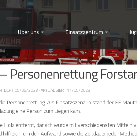
Über uns
Einsatzzentrum
Ju
 Personenrettung Forstar
NTLICHT
05/05/2023
· AKTUALISIERT
11/05/2023
e Personenrettung. Als Einsatzszenario stand der FF Mautha
zladung eine Person zum Liegen kam.
 Holz entfernt, danach wurde mit verschiedensten Mitteln 
d hilfreich, um den Aufwand sowie die Zeitdauer jeder Method