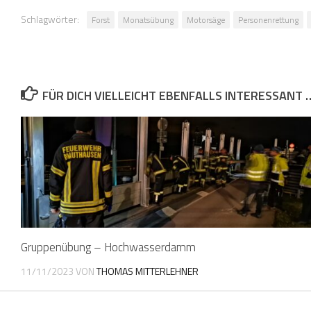
Schlagwörter:
Forst
Monatsübung
Motorsäge
Personenrettung
FÜR DICH VIELLEICHT EBENFALLS INTERESSANT 
Gruppenübung – Hochwasserdamm
11/11/2023
VON
THOMAS MITTERLEHNER