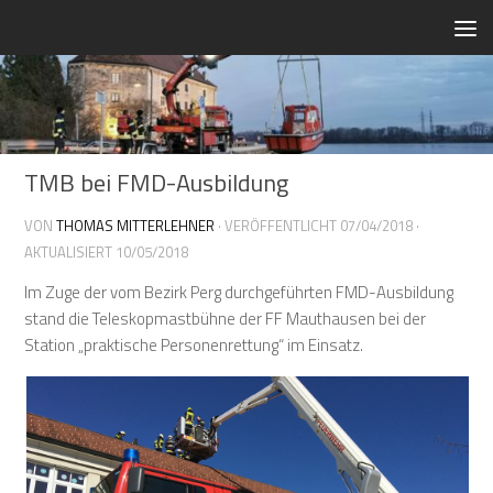
Zum Inhalt springen
TMB bei FMD-Ausbildung
VON
THOMAS MITTERLEHNER
· VERÖFFENTLICHT
07/04/2018
·
AKTUALISIERT
10/05/2018
Im Zuge der vom Bezirk Perg durchgeführten FMD-Ausbildung
stand die Teleskopmastbühne der FF Mauthausen bei der
Station „praktische Personenrettung“ im Einsatz.