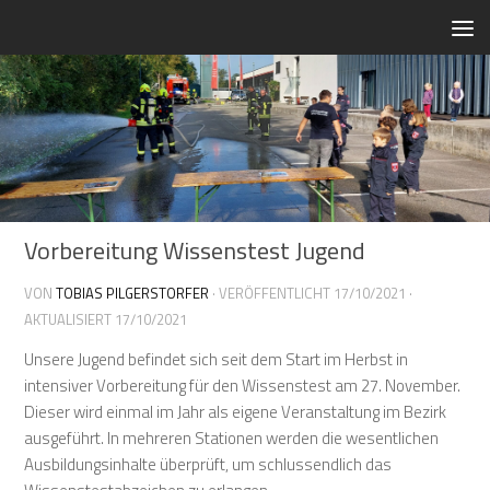
Zum Inhalt springen
Vorbereitung Wissenstest Jugend
VON
TOBIAS PILGERSTORFER
· VERÖFFENTLICHT
17/10/2021
·
AKTUALISIERT
17/10/2021
Unsere Jugend befindet sich seit dem Start im Herbst in
intensiver Vorbereitung für den Wissenstest am 27. November.
Dieser wird einmal im Jahr als eigene Veranstaltung im Bezirk
ausgeführt. In mehreren Stationen werden die wesentlichen
Ausbildungsinhalte überprüft, um schlussendlich das