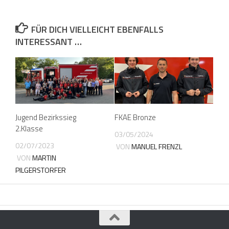
FÜR DICH VIELLEICHT EBENFALLS
INTERESSANT …
Jugend Bezirkssieg
FKAE Bronze
2.Klasse
03/05/2024
02/07/2023
VON
MANUEL FRENZL
VON
MARTIN
PILGERSTORFER