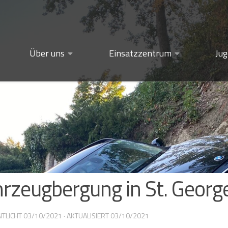
Über uns
Einsatzzentrum
Ju
rzeugbergung in St. Geor
NTLICHT
03/10/2021
· AKTUALISIERT
03/10/2021