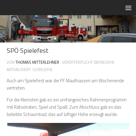
Zum Inhalt springen
SPÖ Spielefest
VON
THOMAS MITTERLEHNER
· VERÖFFENTLICHT
08/09/2018
·
AKTUALISIERT
12/09/2018
Auch am Spielefest war die FF Mauthausen am Wochenende
vertreten.
Für die Kleinsten gab es ein umfangreiches Rahmenprogramm
mit Rätselraten, Spiel und Spaß. Zum Abschluss gab es das
beliebte Schaumbad, das auf luftiger Höhe erzeugt wurde.