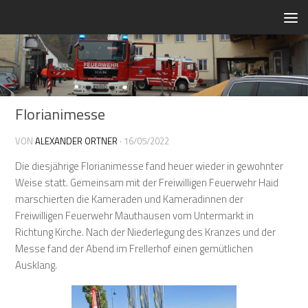
Zum Inhalt springen
Florianimesse
VON
ALEXANDER ORTNER
·
16/05/2022
Die diesjährige Florianimesse fand heuer wieder in gewohnter
Weise statt. Gemeinsam mit der Freiwilligen Feuerwehr Haid
marschierten die Kameraden und Kameradinnen der
Freiwilligen Feuerwehr Mauthausen vom Untermarkt in
Richtung Kirche. Nach der Niederlegung des Kranzes und der
Messe fand der Abend im Frellerhof einen gemütlichen
Ausklang.