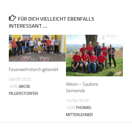
FÜR DICH VIELLEICHT EBENFALLS
INTERESSANT …
Feuerwehrstorch gelandet
08/09/2025
Aktion – Saubere
VON
JAKOB
Gemeinde
PILGERSTORFER
14/04/2018
VON
THOMAS
MITTERLEHNER