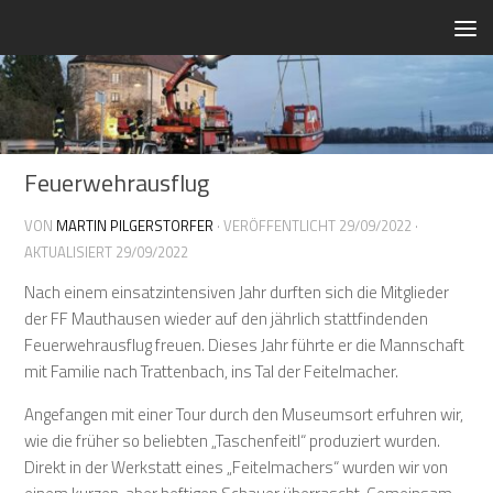
Zum Inhalt springen
Feuerwehrausflug
VON
MARTIN PILGERSTORFER
· VERÖFFENTLICHT
29/09/2022
·
AKTUALISIERT
29/09/2022
Nach einem einsatzintensiven Jahr durften sich die Mitglieder
der FF Mauthausen wieder auf den jährlich stattfindenden
Feuerwehrausflug freuen. Dieses Jahr führte er die Mannschaft
mit Familie nach Trattenbach, ins Tal der Feitelmacher.
Angefangen mit einer Tour durch den Museumsort erfuhren wir,
wie die früher so beliebten „Taschenfeitl“ produziert wurden.
Direkt in der Werkstatt eines „Feitelmachers“ wurden wir von