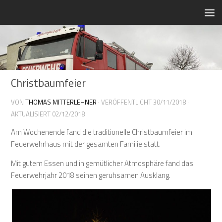
Zum Inhalt springen
Christbaumfeier
VON
THOMAS MITTERLEHNER
· VERÖFFENTLICHT
30/11/2018
·
AKTUALISIERT
02/12/2018
Am Wochenende fand die traditionelle Christbaumfeier im
Feuerwehrhaus mit der gesamten Familie statt.
Mit gutem Essen und in gemütlicher Atmosphäre fand das
Feuerwehrjahr 2018 seinen geruhsamen Ausklang.