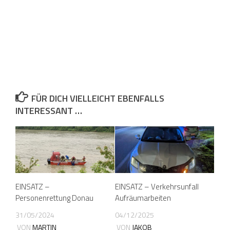
FÜR DICH VIELLEICHT EBENFALLS
INTERESSANT …
EINSATZ –
EINSATZ – Verkehrsunfall
Personenrettung Donau
Aufräumarbeiten
31/05/2024
04/12/2025
VON
MARTIN
VON
JAKOB