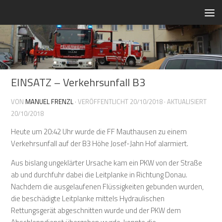
Zum Inhalt springen
EINSATZ – Verkehrsunfall B3
VON
MANUEL FRENZL
· VERÖFFENTLICHT
20/10/2018
· AKTUALISIERT
20/10/2018
Heute um 20:42 Uhr wurde die FF Mauthausen zu einem
Verkehrsunfall auf der B3 Höhe Josef-Jahn Hof alarmiert.
Aus bislang ungeklärter Ursache kam ein PKW von der Straße
ab und durchfuhr dabei die Leitplanke in Richtung Donau.
Nachdem die ausgelaufenen Flüssigkeiten gebunden wurden,
die beschädigte Leitplanke mittels Hydraulischen
Rettungsgerät abgeschnitten wurde und der PKW dem