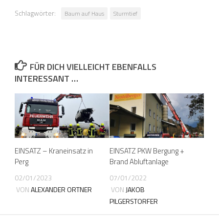
Schlagwörter:
Baum auf Haus
Sturmtief
FÜR DICH VIELLEICHT EBENFALLS
INTERESSANT …
EINSATZ – Kraneinsatz in
EINSATZ PKW Bergung +
Perg
Brand Abluftanlage
02/01/2023
07/01/2022
VON
ALEXANDER ORTNER
VON
JAKOB
PILGERSTORFER