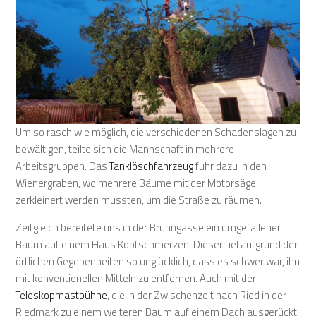
Um so rasch wie möglich, die verschiedenen Schadenslagen zu
bewältigen, teilte sich die Mannschaft in mehrere
Arbeitsgruppen. Das
Tanklöschfahrzeug
fuhr dazu in den
Wienergraben, wo mehrere Bäume mit der Motorsäge
zerkleinert werden mussten, um die Straße zu räumen.
Zeitgleich bereitete uns in der Brunngasse ein umgefallener
Baum auf einem Haus Kopfschmerzen. Dieser fiel aufgrund der
örtlichen Gegebenheiten so unglücklich, dass es schwer war, ihn
mit konventionellen Mitteln zu entfernen. Auch mit der
Teleskopmastbühne
, die in der Zwischenzeit nach Ried in der
Riedmark zu einem weiteren Baum auf einem Dach ausgerückt