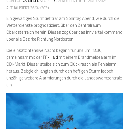
VON
TOBIAS PILGERSTORFER
· VERÖFFENTLICHT
26/07/2021
·
AKTUALISIERT
26/07/2021
Ein gewaltiges Sturmtief traf am Sonntag Abend, wie durch die
Wetterdienste prognostiziert, über den Zentralraum
Oberösterreich herein. Dieses zog über das Innviertel kommend
über alle Bezirke Richtung Nordosten.
Die einsatzintensive Nacht begann für uns um 18:30,
gemeinsam mit der
FF-Haid
mit einem Brandmeldealarm im
OBI-Markt. Dieser stellte sich zum Glück rasch als Fehlalarm
heraus. Zeitgleich langten durch den heftigen Sturm jedoch
unzählige weitere Alarmierungen durch die Landeswarnzentrale
ein.