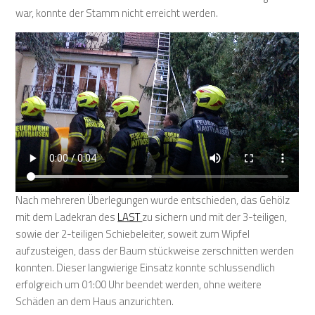
war, konnte der Stamm nicht erreicht werden.
Nach mehreren Überlegungen wurde entschieden, das Gehölz
mit dem Ladekran des
LAST
zu sichern und mit der 3-teiligen,
sowie der 2-teiligen Schiebeleiter, soweit zum Wipfel
aufzusteigen, dass der Baum stückweise zerschnitten werden
konnten. Dieser langwierige Einsatz konnte schlussendlich
erfolgreich um 01:00 Uhr beendet werden, ohne weitere
Schäden an dem Haus anzurichten.