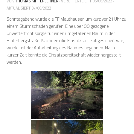
VON
THOMAS MITTERLEHNER
· VERÖFFENTLICHT
05/06/2022
·
AKTUALISIERT
07/06/2022
Sonntagabend wurde die FF Mauthausen um kurz vor 21 Uhr zu
einem Sturmschaden gerufen. Eine über OÖ gezogene
Unwetterfront sorgte für einen umgefallenen Baum in der
Hinterbergstraße. Nachdem die Einsatzstelle abgesichert war,
wurde mit der Aufarbeitung des Baumes begonnen. Nach
kurzer Zeit konnte die Einsatzbereitschaft wieder hergestellt
werden.