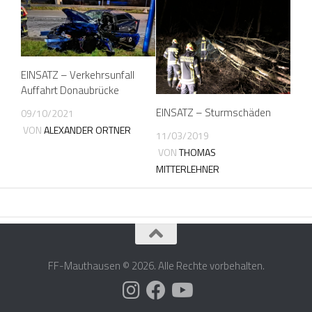
EINSATZ – Verkehrsunfall
Auffahrt Donaubrücke
EINSATZ – Sturmschäden
09/10/2021
VON
ALEXANDER ORTNER
11/03/2019
VON
THOMAS
MITTERLEHNER
FF-Mauthausen © 2026. Alle Rechte vorbehalten.