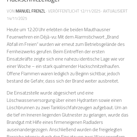
VON
MANUEL FRENZL
· VERÖFFENTLICHT
12/11/2025
· AKTUALISIERT
14/11/2025
Heute um 12:20 Uhr erlebten die beiden Mauthausner
Feuerwehren ein Déjà-vu: Mit dem Alarmstichwort „Brand
Abfall im Freien“ wurden wir erneut zum Betriebsgelände des
Fernheizwerks gerufen. Beim Eintreffen der ersten
Einsatzkräfte zeigte sich eine nahezu identische Lage wie vor
einer Woche – ein stark qualmender Hackschnitzelhaufen.
Offene Flammen waren lediglich zu Beginn sichtbar, jedoch
bestand die Gefahr, dass sich der Brand weiter ausbreitet.
Die Einsatzstelle wurde abgesichert und eine
Löschwasserversorgung über einen Hydranten sowie einen
Löschbrunnen zu zwei Tanklöschfahrzeugen aufgebaut. Um an
die tief im Inneren liegenden Glutnester zu gelangen, wurde das
Brandgut mit Hilfe eines firmeneigenen Radladers
auseinandergezogen. Anschließend wurden die freigelegten
Bereiche intensiv durch den Einsatz von zwei Wasserwerfern