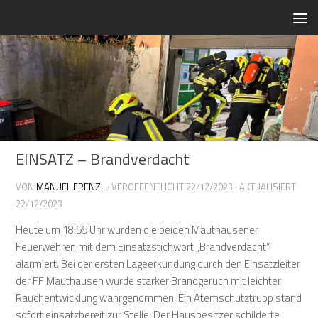
Zum Inhalt springen
EINSATZ – Brandverdacht
VON
MANUEL FRENZL
· VERÖFFENTLICHT
22/12/2023
· AKTUALISIERT
22/12/2023
Heute um 18:55 Uhr wurden die beiden Mauthausener
Feuerwehren mit dem Einsatzstichwort „Brandverdacht“
alarmiert. Bei der ersten Lageerkundung durch den Einsatzleiter
der FF Mauthausen wurde starker Brandgeruch mit leichter
Rauchentwicklung wahrgenommen. Ein Atemschutztrupp stand
sofort einsatzbereit zur Stelle. Der Hausbesitzer schilderte