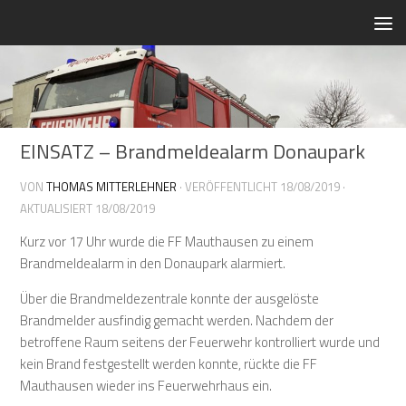
Zum Inhalt springen
EINSATZ – Brandmeldealarm Donaupark
VON
THOMAS MITTERLEHNER
· VERÖFFENTLICHT
18/08/2019
·
AKTUALISIERT
18/08/2019
Kurz vor 17 Uhr wurde die FF Mauthausen zu einem
Brandmeldealarm in den Donaupark alarmiert.
Über die Brandmeldezentrale konnte der ausgelöste
Brandmelder ausfindig gemacht werden. Nachdem der
betroffene Raum seitens der Feuerwehr kontrolliert wurde und
kein Brand festgestellt werden konnte, rückte die FF
Mauthausen wieder ins Feuerwehrhaus ein.