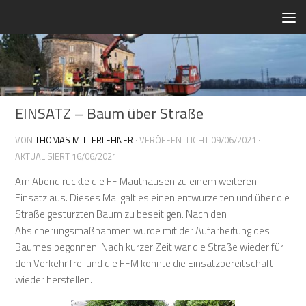
Zum Inhalt springen
EINSATZ – Baum über Straße
VON
THOMAS MITTERLEHNER
· VERÖFFENTLICHT
09/06/2021
·
AKTUALISIERT
16/06/2021
Am Abend rückte die FF Mauthausen zu einem weiteren
Einsatz aus. Dieses Mal galt es einen entwurzelten und über die
Straße gestürzten Baum zu beseitigen. Nach den
Absicherungsmaßnahmen wurde mit der Aufarbeitung des
Baumes begonnen. Nach kurzer Zeit war die Straße wieder für
den Verkehr frei und die FFM konnte die Einsatzbereitschaft
wieder herstellen.