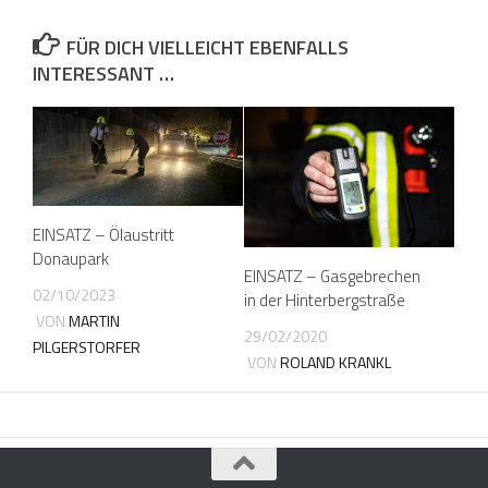
FÜR DICH VIELLEICHT EBENFALLS
INTERESSANT …
EINSATZ – Ölaustritt
Donaupark
EINSATZ – Gasgebrechen
02/10/2023
in der Hinterbergstraße
VON
MARTIN
29/02/2020
PILGERSTORFER
VON
ROLAND KRANKL