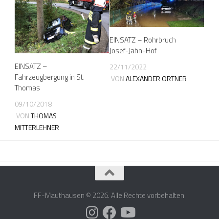
EINSATZ – Rohrbruch
Josef-Jahn-Hof
EINSATZ –
22/11/2022
Fahrzeugbergung in St.
VON
ALEXANDER ORTNER
Thomas
09/10/2018
VON
THOMAS
MITTERLEHNER
FF-Mauthausen © 2026. Alle Rechte vorbehalten.