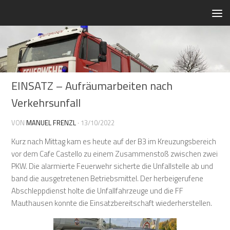
Zum Inhalt springen
EINSATZ – Aufräumarbeiten nach
Verkehrsunfall
VON
MANUEL FRENZL
·
13/10/2022
Kurz nach Mittag kam es heute auf der B3 im Kreuzungsbereich
vor dem Cafe Castello zu einem Zusammenstoß zwischen zwei
PKW. Die alarmierte Feuerwehr sicherte die Unfallstelle ab und
band die ausgetretenen Betriebsmittel. Der herbeigerufene
Abschleppdienst holte die Unfallfahrzeuge und die FF
Mauthausen konnte die Einsatzbereitschaft wiederherstellen.