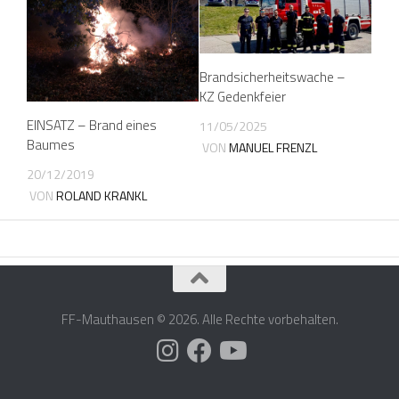
Brandsicherheitswache –
KZ Gedenkfeier
EINSATZ – Brand eines
11/05/2025
Baumes
VON
MANUEL FRENZL
20/12/2019
VON
ROLAND KRANKL
FF-Mauthausen © 2026. Alle Rechte vorbehalten.