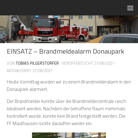
Zum Inhalt springen
EINSATZ – Brandmeldealarm Donaupark
VON
TOBIAS PILGERSTORFER
· VERÖFFENTLICHT
27/06/2021
·
AKTUALISIERT
27/06/2021
Heute Vormittag wurden wir zu einem Brandmelderalarm in den
Donaupark alarmiert.
Der Brandmelder konnte über die Brandmelderzentrale rasch
lokalisiert werden. Nachdem der betroffene Raum mehrmals
kontrolliert wurde, konnte kein Brand festgestellt werden. Die
FF Mauthausen rückte daraufhin wieder ein.