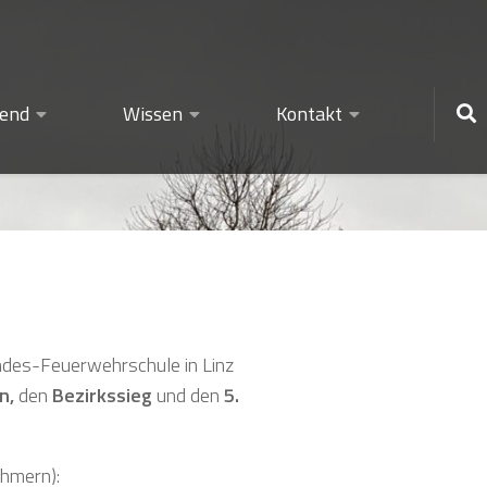
gend
Wissen
Kontakt
ndes-Feuerwehrschule in Linz
n,
den
Bezirkssieg
und den
5.
ehmern):