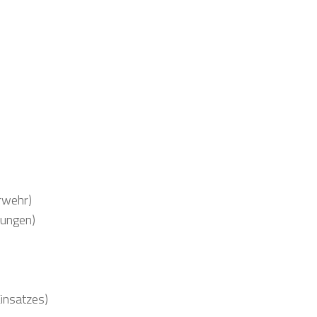
rwehr)
nungen)
insatzes)