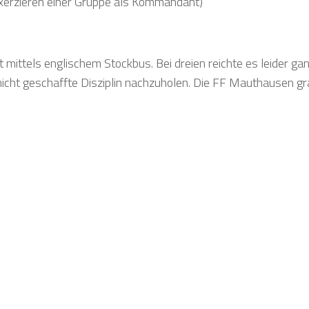
Exerzieren einer Gruppe als Kommandant)
 mittels englischem Stockbus. Bei dreien reichte es leider ga
 nicht geschaffte Disziplin nachzuholen. Die FF Mauthausen gra