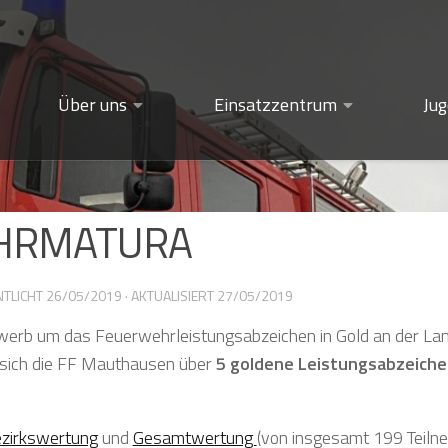
Über uns
Einsatzzentrum
Ju
EHRMATURA
NTLICHT
26/05/2019
· AKTUALISIERT
27/05/2019
werb um das Feuerwehrleistungsabzeichen in Gold an der La
n sich die FF Mauthausen über
5 goldene Leistungsabzeiche
zirkswertung
und
Gesamtwertung
(von insgesamt 199 Teiln