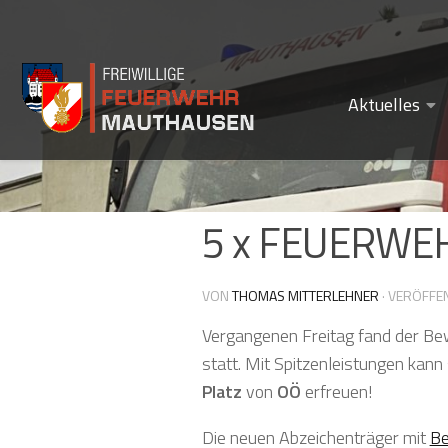
Zum Inhalt springen
Aktuelles
5 x FEUERW
VON
THOMAS MITTERLEHNER
· VERÖFFE
Vergangenen Freitag fand der Be
statt. Mit Spitzenleistungen kan
Platz
von
OÖ
erfreuen!
Die neuen Abzeichenträger mit
Be