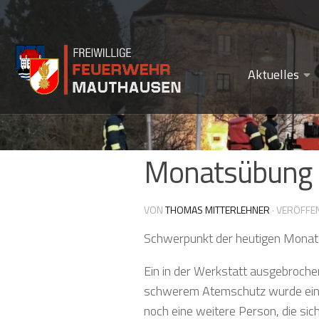
Zum Inhalt springen
Aktuelles
Monatsübung –
VON
THOMAS MITTERLEHNER
· VERÖFFE
Schwerpunkt der heutigen Monats
Ein in der Werkstatt ausgebroche
schwerem Atemschutz wurde ein I
noch eine weitere Person, die si