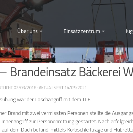
Über uns
Einsatzzentrum
Ju
 Brandeinsatz Bäckerei W
NTLICHT
02/03/2018
· AKTUALISIERT
14/05/2021
übung war der Löschangriff mit dem TLF.
ner Brand mit zwei vermissten Personen stellte die Ausgangs
nnenangriff zur Personenrettung gestartet. Nach erfolgre
ch auf dem Dach befand, mittels Korbschleiftrage und Hubrett