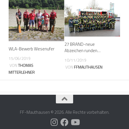
27 BRAND-neue
WLA-Bewerb Wesenufer
Abzeichen runden…
15/06/2019
10/11/2019
VON
THOMAS
VON
FFMAUTHAUSEN
MITTERLEHNER
FF-Mauthausen © 2026. Alle Rechte vorbehalten.