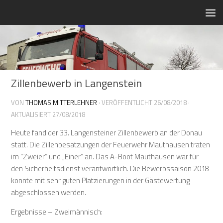
Zum Inhalt springen
Zillenbewerb in Langenstein
VON
THOMAS MITTERLEHNER
· VERÖFFENTLICHT
26/08/2018
·
AKTUALISIERT
27/08/2018
Heute fand der 33. Langensteiner Zillenbewerb an der Donau
statt. Die Zillenbesatzungen der Feuerwehr Mauthausen traten
im “Zweier“ und „Einer“ an. Das A-Boot Mauthausen war für
den Sicherheitsdienst verantwortlich. Die Bewerbssaison 2018
konnte mit sehr guten Platzierungen in der Gästewertung
abgeschlossen werden.
Ergebnisse – Zweimännisch: