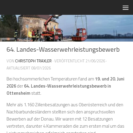
Zum Inhalt springen
64. Landes-Wasserwehrleistungsbewerb
VON
CHRISTOPH TRAXLER
· VERÖFFENTLICHT
21/06/2026
·
AKTUALISIERT
08/07/2026
Bei hochsommerlichen Temperaturen fand am
19. und 20. Juni
2026
der
64. Landes-Wasserwehrleistungsbewerb in
Ottensheim
statt.
Mehr als 1.160 Zillenbesatzungen aus Oberösterreich und den
Nachbarbundesländern stellten sich den anspruchsvollen
Bewerben auf der Donau. Wir waren mit 12 Besatzungen
vertreten, darunter 4 Kammeraden die zum ersten mal um das