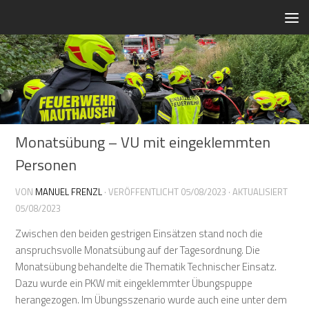
Zum Inhalt springen
Monatsübung – VU mit eingeklemmten
Personen
VON
MANUEL FRENZL
· VERÖFFENTLICHT
05/08/2023
· AKTUALISIERT
05/08/2023
Zwischen den beiden gestrigen Einsätzen stand noch die
anspruchsvolle Monatsübung auf der Tagesordnung. Die
Monatsübung behandelte die Thematik Technischer Einsatz.
Dazu wurde ein PKW mit eingeklemmter Übungspuppe
herangezogen. Im Übungsszenario wurde auch eine unter dem