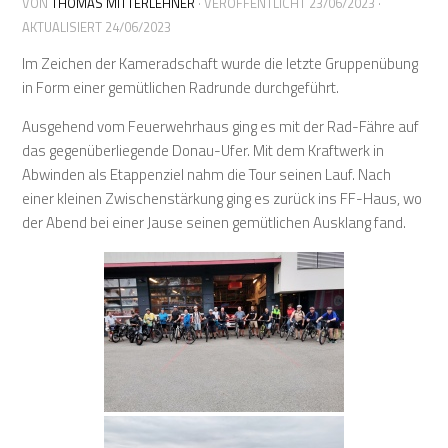
VON
THOMAS MITTERLEHNER
· VERÖFFENTLICHT
23/06/2023
·
AKTUALISIERT
24/06/2023
Im Zeichen der Kameradschaft wurde die letzte Gruppenübung
in Form einer gemütlichen Radrunde durchgeführt.
Ausgehend vom Feuerwehrhaus ging es mit der Rad-Fähre auf
das gegenüberliegende Donau-Ufer. Mit dem Kraftwerk in
Abwinden als Etappenziel nahm die Tour seinen Lauf. Nach
einer kleinen Zwischenstärkung ging es zurück ins FF-Haus, wo
der Abend bei einer Jause seinen gemütlichen Ausklang fand.