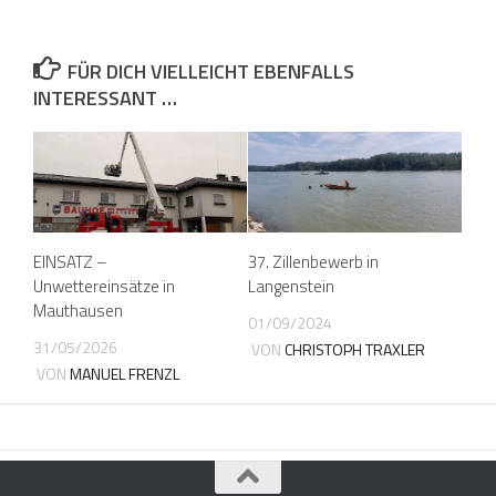
FÜR DICH VIELLEICHT EBENFALLS
INTERESSANT …
EINSATZ –
37. Zillenbewerb in
Unwettereinsätze in
Langenstein
Mauthausen
01/09/2024
31/05/2026
VON
CHRISTOPH TRAXLER
VON
MANUEL FRENZL