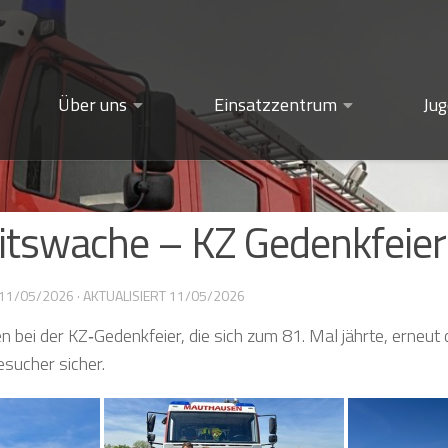
Über uns
Einsatzzentrum
Ju
itswache – KZ Gedenkfeier
11/05/2026
· AKTUALISIERT
11/05/2026
 bei der KZ‑Gedenkfeier, die sich zum 81. Mal jährte, erneut 
sucher sicher.