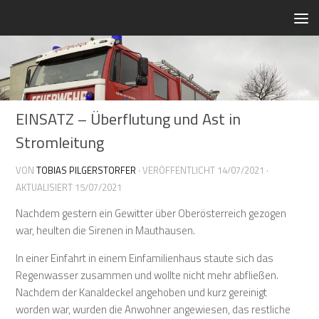
Zum Inhalt springen
EINSATZ – Überflutung und Ast in
Stromleitung
VON
TOBIAS PILGERSTORFER
· VERÖFFENTLICHT
14/07/2021
·
AKTUALISIERT
15/07/2021
Nachdem gestern ein Gewitter über Oberösterreich gezogen
war, heulten die Sirenen in Mauthausen.
In einer Einfahrt in einem Einfamilienhaus staute sich das
Regenwasser zusammen und wollte nicht mehr abfließen.
Nachdem der Kanaldeckel angehoben und kurz gereinigt
worden war, wurden die Anwohner angewiesen, das restliche