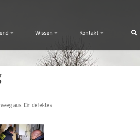
gend
Wissen
Kontakt
g
enweg aus. Ein defektes