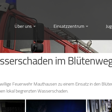
Über uns
Einsatzzentrum
Ju
sserschaden im Blütenwe
eiwillige Feuerwehr Mauthausen zu einem Einsatz in den Blüt
en lokal begrenzten Wasserschaden.